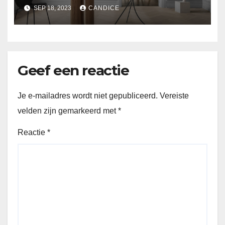
een Heldere Toekomst
SEP 18, 2023
CANDICE
Geef een reactie
Je e-mailadres wordt niet gepubliceerd.
Vereiste
velden zijn gemarkeerd met
*
Reactie
*