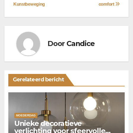
Kunstbeweging
comfort
Door
Candice
Gerelateerd bericht
MOEDERDAG
Unieke decoratieve
verlichting voor sfeervolle