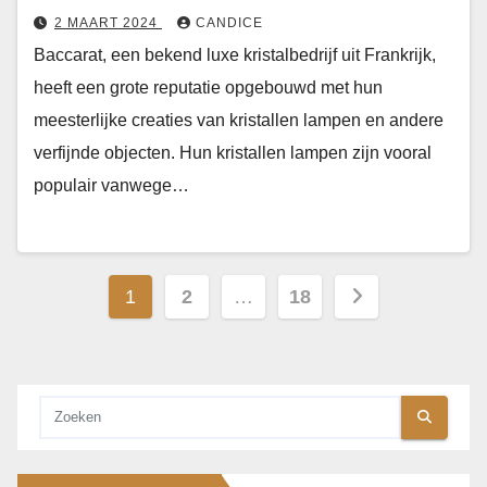
2 MAART 2024
CANDICE
Baccarat, een bekend luxe kristalbedrijf uit Frankrijk,
heeft een grote reputatie opgebouwd met hun
meesterlijke creaties van kristallen lampen en andere
verfijnde objecten. Hun kristallen lampen zijn vooral
populair vanwege…
Berichten
1
2
…
18
paginering