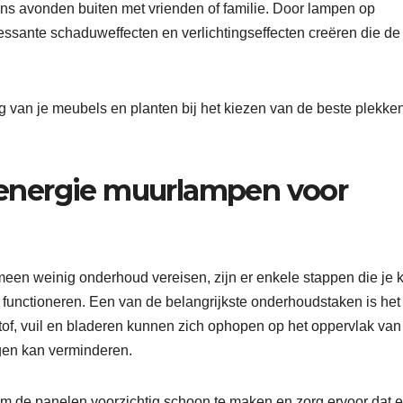
ens avonden buiten met vrienden of familie. Door lampen op
ressante schaduweffecten en verlichtingseffecten creëren die de
g van je meubels en planten bij het kiezen van de beste plekke
energie muurlampen voor
en weinig onderhoud vereisen, zijn er enkele stappen die je 
 functioneren. Een van de belangrijkste onderhoudstaken is het
f, vuil en bladeren kunnen zich ophopen op het oppervlak van
gen kan verminderen.
m de panelen voorzichtig schoon te maken en zorg ervoor dat e