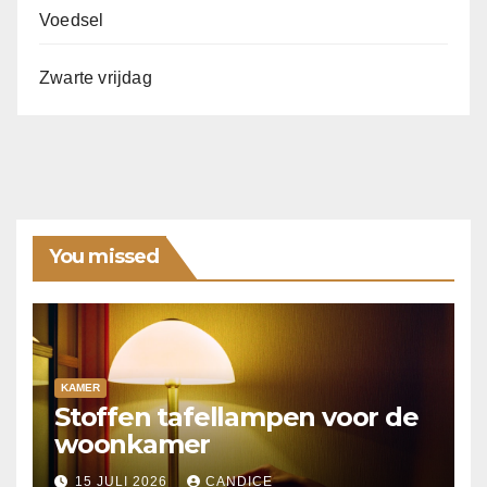
Voedsel
Zwarte vrijdag
You missed
KAMER
Stoffen tafellampen voor de
woonkamer
15 JULI 2026
CANDICE