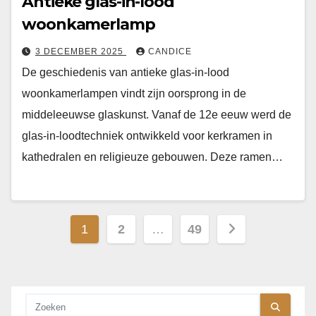
Antieke glas-in-lood
woonkamerlamp
3 DECEMBER 2025
CANDICE
De geschiedenis van antieke glas-in-lood
woonkamerlampen vindt zijn oorsprong in de
middeleeuwse glaskunst. Vanaf de 12e eeuw werd de
glas-in-loodtechniek ontwikkeld voor kerkramen in
kathedralen en religieuze gebouwen. Deze ramen…
Berichten
1
2
…
49
paginering