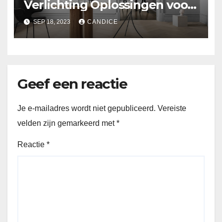
Verlichting Oplossingen voor
een Heldere Toekomst
SEP 18, 2023
CANDICE
Geef een reactie
Je e-mailadres wordt niet gepubliceerd.
Vereiste
velden zijn gemarkeerd met
*
Reactie
*