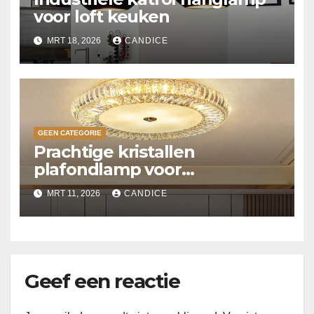
voor loft keuken
MRT 18, 2026
CANDICE
GEEN CATEGORIE
Prachtige kristallen
plafondlamp voor
slaapkamer
MRT 11, 2026
CANDICE
Geef een reactie