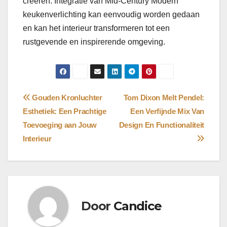
creëren. Integratie van Mid-Century Modern
keukenverlichting kan eenvoudig worden gedaan
en kan het interieur transformeren tot een
rustgevende en inspirerende omgeving.
Bericht
Gouden Kronluchter
Tom Dixon Melt Pendel:
Esthetiek: Een Prachtige
Een Verfijnde Mix Van
navigatie
Toevoeging aan Jouw
Design En Functionaliteit
Interieur
Door
Candice