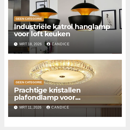
GEEN CATEGORIE
Industriële katrol hanglamp
voor loft keuken
MRT 18, 2026
CANDICE
GEEN CATEGORIE
Prachtige kristallen
plafondlamp voor
slaapkamer
MRT 11, 2026
CANDICE