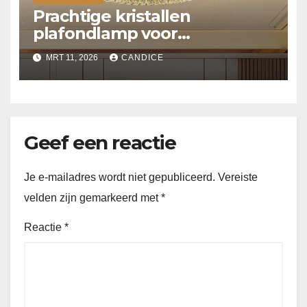
Prachtige kristallen
plafondlamp voor
slaapkamer
MRT 11, 2026
CANDICE
Geef een reactie
Je e-mailadres wordt niet gepubliceerd.
Vereiste
velden zijn gemarkeerd met
*
Reactie
*