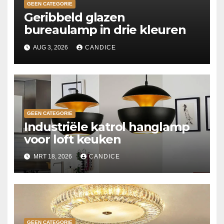
GEEN CATEGORIE
Geribbeld glazen
bureaulamp in drie kleuren
AUG 3, 2026
CANDICE
GEEN CATEGORIE
Industriële katrol hanglamp
voor loft keuken
MRT 18, 2026
CANDICE
GEEN CATEGORIE