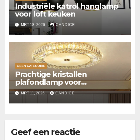
Industriële katrol hanglamp
voor loft keuken
MRT 18, 2026
CANDICE
GEEN CATEGORIE
Prachtige kristallen
plafondlamp voor
slaapkamer
MRT 11, 2026
CANDICE
Geef een reactie