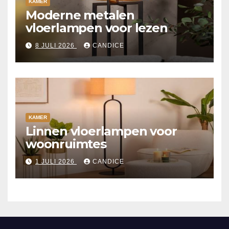
KAMER
Moderne metalen
vloerlampen voor lezen
8 JULI 2026
CANDICE
KAMER
Linnen vloerlampen voor
woonruimtes
1 JULI 2026
CANDICE