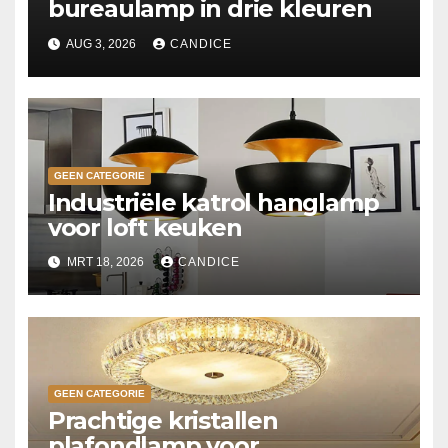
bureaulamp in drie kleuren
AUG 3, 2026
CANDICE
GEEN CATEGORIE
Industriële katrol hanglamp
voor loft keuken
MRT 18, 2026
CANDICE
GEEN CATEGORIE
Prachtige kristallen
plafondlamp voor