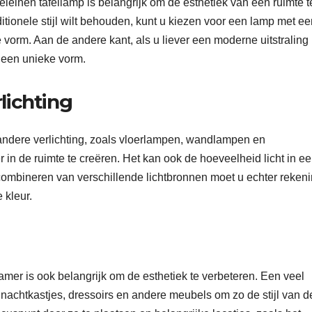
eleinen tafellamp is belangrijk om de esthetiek van een ruimte t
ditionele stijl wilt behouden, kunt u kiezen voor een lamp met e
e vorm. Aan de andere kant, als u liever een moderne uitstraling 
n een unieke vorm.
lichting
andere verlichting, zoals vloerlampen, wandlampen en
in de ruimte te creëren. Het kan ook de hoeveelheid licht in e
 combineren van verschillende lichtbronnen moet u echter reken
 kleur.
amer is ook belangrijk om de esthetiek te verbeteren. Een veel
nachtkastjes, dressoirs en andere meubels om zo de stijl van d