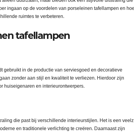
lleen duurzaam, maar bieden ook een stijlvolle uitstraling die 
e dieper ingaan op de voordelen van porseleinen tafellampen en ho
illende ruimtes te verbeteren.
nen tafellampen
t gebruikt in de productie van serviesgoed en decoratieve
an zonder aan stijl en kwaliteit te verliezen. Hierdoor zijn
r huiseigenaren en interieurontwerpers.
aling die past bij verschillende interieurstijlen. Het is een veelz
derne en traditionele verlichting te creëren. Daarnaast zijn