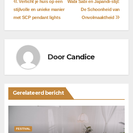
Bericht
Verlicht je huis op een
Wabi Sabi en Japandi-stijl:
stijlvolle en unieke manier
De Schoonheid van
navigatie
met SCP pendant lights
Onvolmaaktheid
Door
Candice
Gerelateerd bericht
FESTIVAL