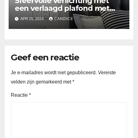
Sfeervolle verlichting met
een verlaagd plafond met
Suspended ceiling light.
APR 15, 2024
CANDICE
Geef een reactie
Je e-mailadres wordt niet gepubliceerd.
Vereiste
velden zijn gemarkeerd met
*
Reactie
*