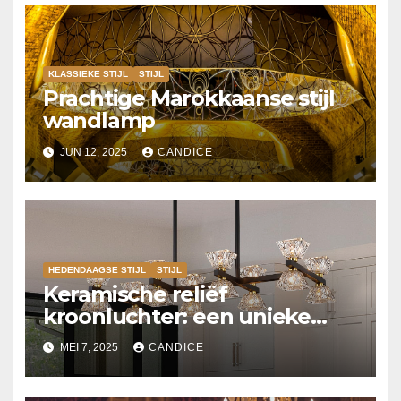
KLASSIEKE STIJL
STIJL
Prachtige Marokkaanse stijl
wandlamp
JUN 12, 2025
CANDICE
HEDENDAAGSE STIJL
STIJL
Keramische reliëf
kroonluchter: een unieke
eyecatcher
MEI 7, 2025
CANDICE