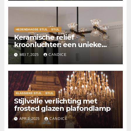
HEDENDAAGSE STIJL
STIJL
Keramische reliëf
kroonluchter: een unieke
eyecatcher
MEI 7, 2025
CANDICE
KLASSIEKE STIJL
STIJL
Stijlvolle verlichting met
frosted glazen plafondlamp
APR 3, 2025
CANDICE