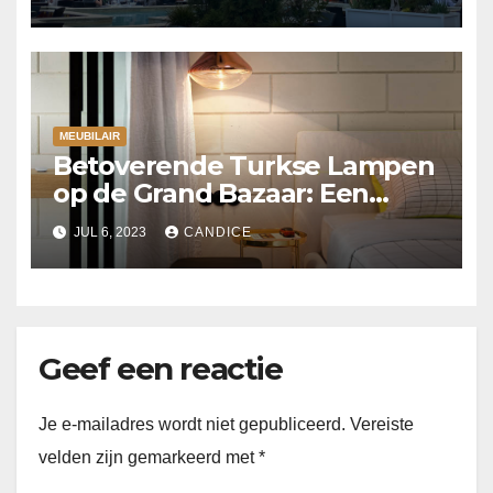
MEUBILAIR
Betoverende Turkse Lampen
op de Grand Bazaar: Een
schitterende ervaring!
JUL 6, 2023
CANDICE
Geef een reactie
Je e-mailadres wordt niet gepubliceerd.
Vereiste
velden zijn gemarkeerd met
*