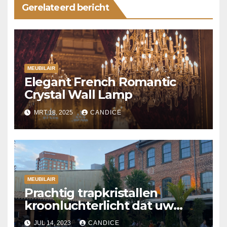
Gerelateerd bericht
MEUBILAIR
Elegant French Romantic
Crystal Wall Lamp
MRT 18, 2025
CANDICE
MEUBILAIR
Prachtig trapkristallen
kroonluchterlicht dat uw
woning verlicht
JUL 14, 2023
CANDICE