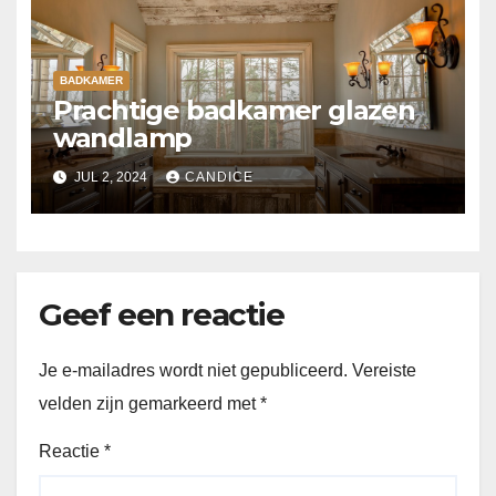
BADKAMER
Prachtige badkamer glazen
wandlamp
JUL 2, 2024
CANDICE
Geef een reactie
Je e-mailadres wordt niet gepubliceerd.
Vereiste
velden zijn gemarkeerd met
*
Reactie
*