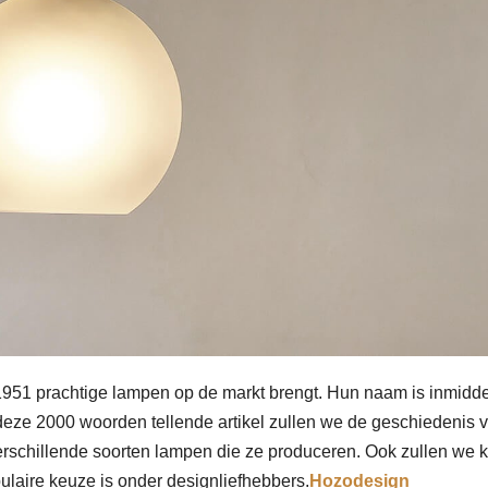
s 1951 prachtige lampen op de markt brengt. Hun naam is inmidd
 deze 2000 woorden tellende artikel zullen we de geschiedenis 
rschillende soorten lampen die ze produceren. Ook zullen we k
ulaire keuze is onder designliefhebbers.
Hozodesign