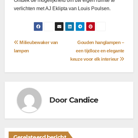
Ontdek de mogelijkheid om uw eigen ruimte te
verlichten met AJ Eklipta van Louis Poulsen.
Bericht
Milieubewaker van
Gouden hanglampen –
lampen
een tijdloze en elegante
navigatie
keuze voor elk interieur
Door
Candice
Gerelateerd bericht