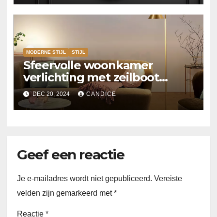
MODERNE STIJL
STIJL
Sfeervolle woonkamer
verlichting met zeilboot
vloerlampen
DEC 20, 2024
CANDICE
Geef een reactie
Je e-mailadres wordt niet gepubliceerd.
Vereiste
velden zijn gemarkeerd met
*
Reactie
*