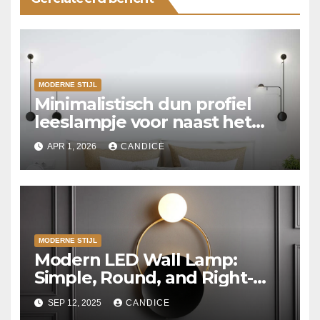
MODERNE STIJL
Minimalistisch dun profiel
leeslampje voor naast het
bed
APR 1, 2026
CANDICE
MODERNE STIJL
Modern LED Wall Lamp:
Simple, Round, and Right-
Angled
SEP 12, 2025
CANDICE