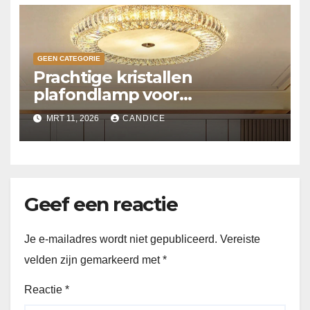
GEEN CATEGORIE
Prachtige kristallen
plafondlamp voor
slaapkamer
MRT 11, 2026
CANDICE
Geef een reactie
Je e-mailadres wordt niet gepubliceerd.
Vereiste
velden zijn gemarkeerd met
*
Reactie
*