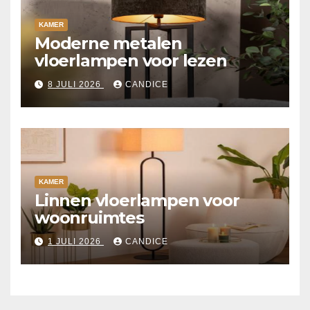
KAMER
Moderne metalen
vloerlampen voor lezen
8 JULI 2026
CANDICE
KAMER
Linnen vloerlampen voor
woonruimtes
1 JULI 2026
CANDICE