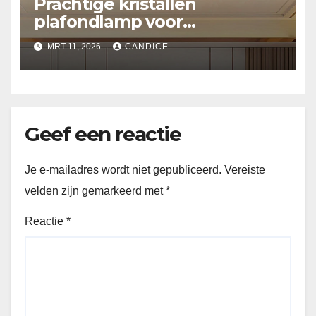
Prachtige kristallen
plafondlamp voor
slaapkamer
MRT 11, 2026
CANDICE
Geef een reactie
Je e-mailadres wordt niet gepubliceerd.
Vereiste
velden zijn gemarkeerd met
*
Reactie
*