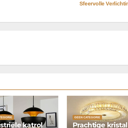
Sfeervolle Verlicht
TEGORIE
GEEN CATEGORIE
striële katrol
Prachtige krista