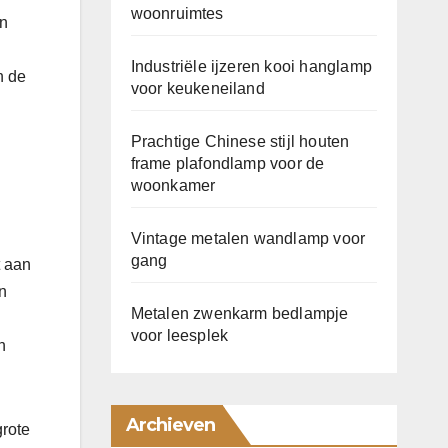
woonruimtes
en
Industriële ijzeren kooi hanglamp
n de
voor keukeneiland
Prachtige Chinese stijl houten
frame plafondlamp voor de
woonkamer
Vintage metalen wandlamp voor
gang
t aan
n
Metalen zwenkarm bedlampje
voor leesplek
n
Archieven
grote