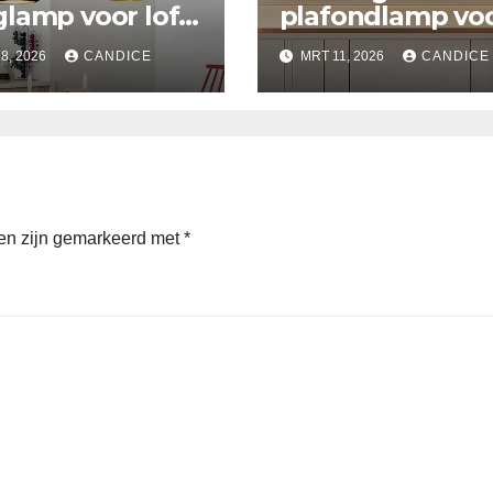
lamp voor loft
plafondlamp vo
ken
slaapkamer
8, 2026
CANDICE
MRT 11, 2026
CANDICE
den zijn gemarkeerd met
*