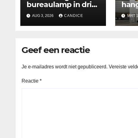
bureaulamp in drie
hang
kleuren
keu
AUG 3, 2026
CANDICE
MRT 1
Geef een reactie
Je e-mailadres wordt niet gepubliceerd.
Vereiste vel
Reactie
*