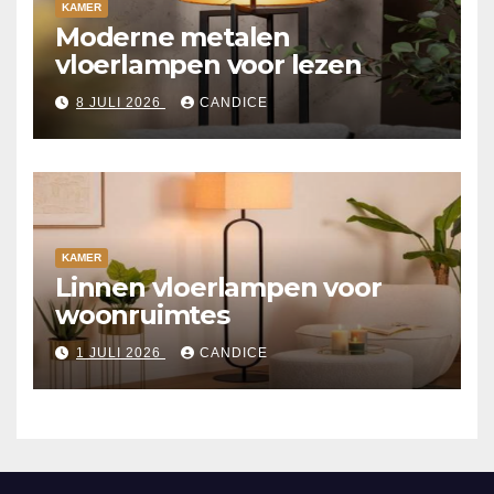
KAMER
Moderne metalen
vloerlampen voor lezen
8 JULI 2026
CANDICE
KAMER
Linnen vloerlampen voor
woonruimtes
1 JULI 2026
CANDICE