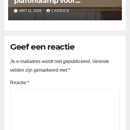
plafondlamp voor
slaapkamer
MRT 11, 2026
CANDICE
Geef een reactie
Je e-mailadres wordt niet gepubliceerd.
Vereiste
velden zijn gemarkeerd met
*
Reactie
*