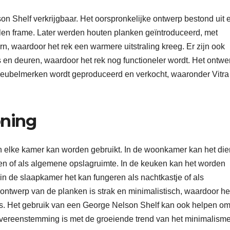
on Shelf verkrijgbaar. Het oorspronkelijke ontwerp bestond uit 
talen frame. Later werden houten planken geïntroduceerd, met
n, waardoor het rek een warmere uitstraling kreeg. Er zijn ook
s en deuren, waardoor het rek nog functioneler wordt. Het ontwer
e meubelmerken wordt geproduceerd en verkocht, waaronder Vitra
oning
in elke kamer kan worden gebruikt. In de woonkamer kan het di
len of als algemene opslagruimte. In de keuken kan het worden
 in de slaapkamer het kan fungeren als nachtkastje of als
ontwerp van de planken is strak en minimalistisch, waardoor he
ors. Het gebruik van een George Nelson Shelf kan ook helpen o
 overeenstemming is met de groeiende trend van het minimalisme