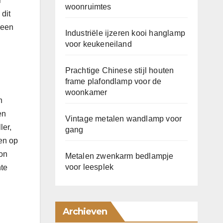
r
woonruimtes
 dit
 een
Industriële ijzeren kooi hanglamp
voor keukeneiland
Prachtige Chinese stijl houten
frame plafondlamp voor de
woonkamer
n
en
Vintage metalen wandlamp voor
ler,
gang
en op
kon
Metalen zwenkarm bedlampje
voor leesplek
nte
Archieven