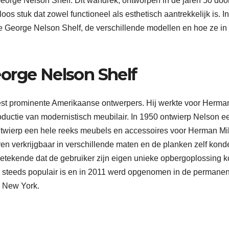
eorge Nelson Shelf. Dit wandrek, ontworpen in de jaren 50 doo
s stuk dat zowel functioneel als esthetisch aantrekkelijk is. In
de George Nelson Shelf, de verschillende modellen en hoe ze in
orge Nelson Shelf
st prominente Amerikaanse ontwerpers. Hij werkte voor Herma
roductie van modernistisch meubilair. In 1950 ontwierp Nelson e
ntwierp een hele reeks meubels en accessoires voor Herman Mil
n verkrijgbaar in verschillende maten en de planken zelf kond
etekende dat de gebruiker zijn eigen unieke opbergoplossing 
og steeds populair is en in 2011 werd opgenomen in de permane
n New York.