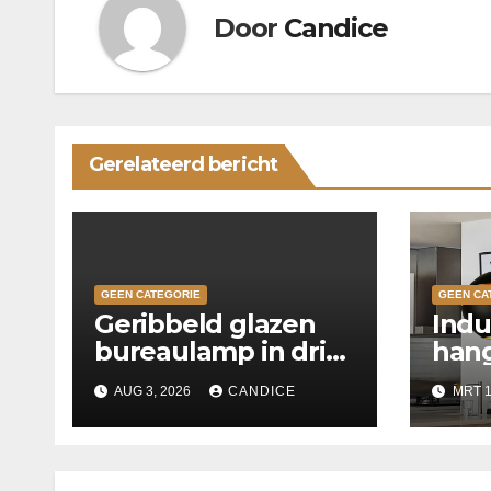
Door
Candice
Gerelateerd bericht
GEEN CATEGORIE
GEEN CA
Geribbeld glazen
Indu
bureaulamp in drie
hang
kleuren
keu
AUG 3, 2026
CANDICE
MRT 1