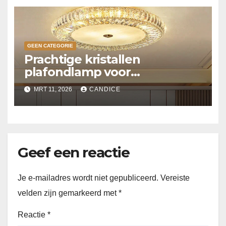
GEEN CATEGORIE
Prachtige kristallen
plafondlamp voor
slaapkamer
MRT 11, 2026
CANDICE
Geef een reactie
Je e-mailadres wordt niet gepubliceerd.
Vereiste
velden zijn gemarkeerd met
*
Reactie
*