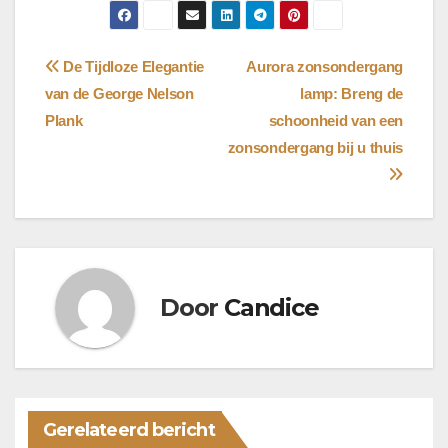
Bericht
De Tijdloze Elegantie
Aurora zonsondergang
van de George Nelson
lamp: Breng de
navigatie
Plank
schoonheid van een
zonsondergang bij u thuis
Door
Candice
Gerelateerd bericht