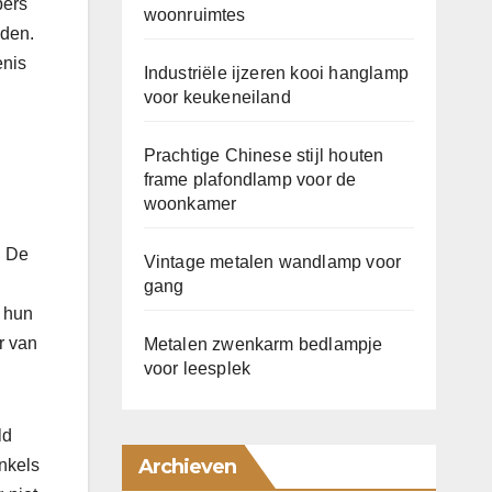
pers
woonruimtes
eden.
enis
Industriële ijzeren kooi hanglamp
voor keukeneiland
Prachtige Chinese stijl houten
frame plafondlamp voor de
woonkamer
. De
Vintage metalen wandlamp voor
gang
e hun
r van
Metalen zwenkarm bedlampje
voor leesplek
ld
Archieven
nkels