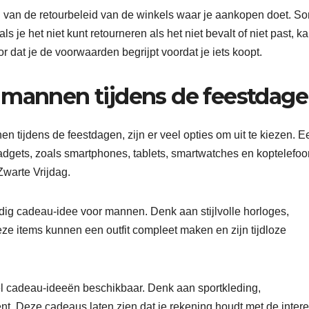
jn van de retourbeleid van de winkels waar je aankopen doet. S
s je het niet kunt retourneren als het niet bevalt of niet past, k
oor dat je de voorwaarden begrijpt voordat je iets koopt.
 mannen tijdens de feestdag
 tijdens de feestdagen, zijn er veel opties om uit te kiezen. E
dgets, zoals smartphones, tablets, smartwatches en koptelefoo
Zwarte Vrijdag.
dig cadeau-idee voor mannen. Denk aan stijlvolle horloges,
 items kunnen een outfit compleet maken en zijn tijdloze
el cadeau-ideeën beschikbaar. Denk aan sportkleding,
ent. Deze cadeaus laten zien dat je rekening houdt met de inter