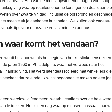
ijn en cadeaus. Een van de meest opwindende dagen voor shop
Thanksgiving waarop retailers enorme kortingen en deals aanbi
et weten over Zwarte Vrijdag, inclusief de oorsprong en geschied
e het meeste uit je aankopen kunt halen. We zullen ook cadeau-
venals tips voor duurzame en last-minute cadeaus.
en waar komt het vandaan?
 en wordt beschouwd als het begin van het kerstinkopenseizoen
 in de jaren 1960 in Philadelphia, waar het verwees naar het
a Thanksgiving. Het werd later geassocieerd met winkeliers di
 betekent dat ze eindelijk winst begonnen te maken na een jaa
tot een wereldwijd fenomeen, waarbij retailers over de hele were
aan te trekken. Het is een dag waarop mensen massaal naar wi