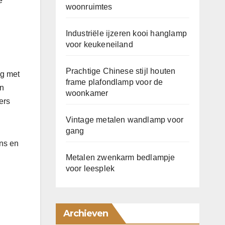
e
woonruimtes
Industriële ijzeren kooi hanglamp
voor keukeneiland
Prachtige Chinese stijl houten
ng met
frame plafondlamp voor de
en
woonkamer
ers
Vintage metalen wandlamp voor
gang
ons en
Metalen zwenkarm bedlampje
voor leesplek
Archieven