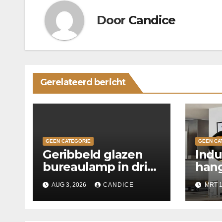
Door
Candice
Gerelateerd bericht
GEEN CATEGORIE
GEEN CA
Geribbeld glazen
Indu
bureaulamp in drie
hang
kleuren
keu
AUG 3, 2026
CANDICE
MRT 1