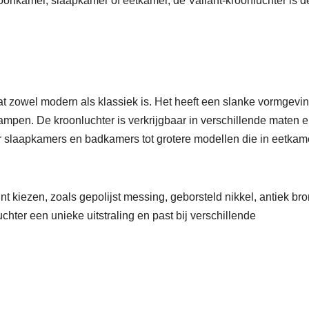
woonkamer, slaapkamer of eetkamer, de Valiant-kroonluchter is d
at zowel modern als klassiek is. Het heeft een slanke vormgevi
ampen. De kroonluchter is verkrijgbaar in verschillende maten 
oor slaapkamers en badkamers tot grotere modellen die in eetkam
nt kiezen, zoals gepolijst messing, geborsteld nikkel, antiek br
hter een unieke uitstraling en past bij verschillende