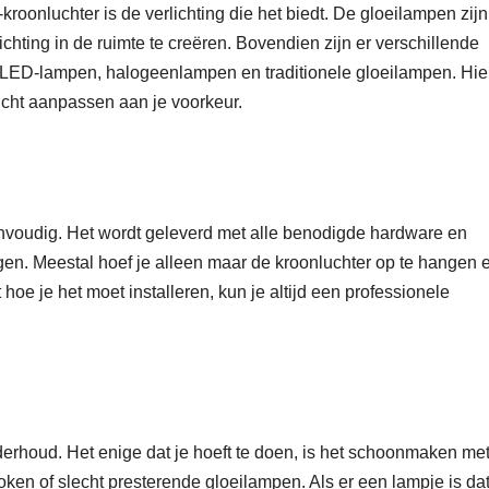
roonluchter is de verlichting die het biedt. De gloeilampen zijn
ichting in de ruimte te creëren. Bovendien zijn er verschillende
ls LED-lampen, halogeenlampen en traditionele gloeilampen. Hie
licht aanpassen aan je voorkeur.
 eenvoudig. Het wordt geleverd met alle benodigde hardware en
tigen. Meestal hoef je alleen maar de kroonluchter op te hangen 
 hoe je het moet installeren, kun je altijd een professionele
nderhoud. Het enige dat je hoeft te doen, is het schoonmaken me
ken of slecht presterende gloeilampen. Als er een lampje is dat