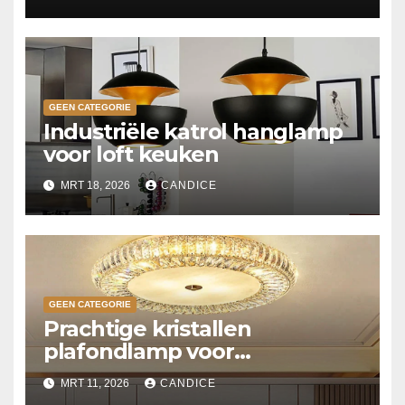
GEEN CATEGORIE
Industriële katrol hanglamp
voor loft keuken
MRT 18, 2026
CANDICE
GEEN CATEGORIE
Prachtige kristallen
plafondlamp voor
slaapkamer
MRT 11, 2026
CANDICE