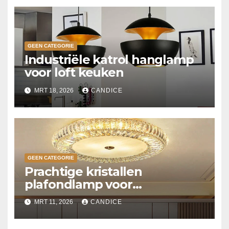
GEEN CATEGORIE
Industriële katrol hanglamp
voor loft keuken
MRT 18, 2026
CANDICE
GEEN CATEGORIE
Prachtige kristallen
plafondlamp voor
slaapkamer
MRT 11, 2026
CANDICE