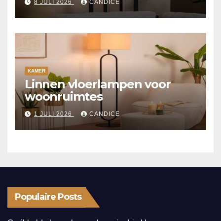
8 JULI 2026
CANDICE
KAMER
Linnen vloerlampen voor
woonruimtes
1 JULI 2026
CANDICE
Populaire Posts