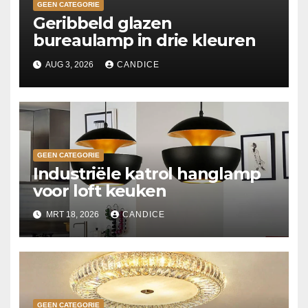
GEEN CATEGORIE
Geribbeld glazen
bureaulamp in drie kleuren
AUG 3, 2026
CANDICE
GEEN CATEGORIE
Industriële katrol hanglamp
voor loft keuken
MRT 18, 2026
CANDICE
GEEN CATEGORIE