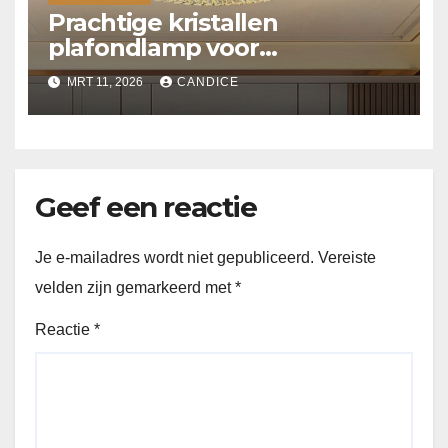
Prachtige kristallen
plafondlamp voor
slaapkamer
MRT 11, 2026
CANDICE
Geef een reactie
Je e-mailadres wordt niet gepubliceerd.
Vereiste
velden zijn gemarkeerd met
*
Reactie
*