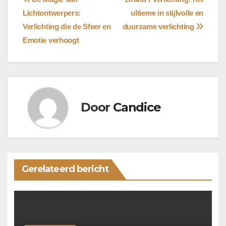
Bericht
Lichtontwerpers:
ultieme in stijlvolle en
navigatie
Verlichting die de Sfeer en
duurzame verlichting
Emotie verhoogt
Door
Candice
Gerelateerd bericht