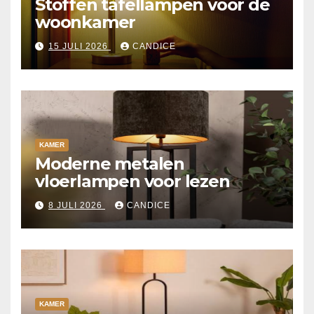
Stoffen tafellampen voor de
woonkamer
15 JULI 2026
CANDICE
KAMER
Moderne metalen
vloerlampen voor lezen
8 JULI 2026
CANDICE
KAMER