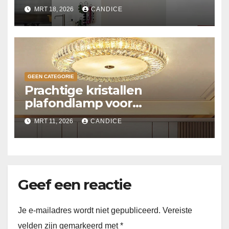
MRT 18, 2026
CANDICE
GEEN CATEGORIE
Prachtige kristallen
plafondlamp voor
slaapkamer
MRT 11, 2026
CANDICE
Geef een reactie
Je e-mailadres wordt niet gepubliceerd.
Vereiste
velden zijn gemarkeerd met
*