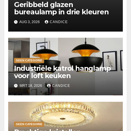
Geribbeld glazen
bureaulamp in drie kleuren
AUG 3, 2026
CANDICE
GEEN CATEGORIE
Industriële katrol hanglamp
voor loft keuken
MRT 18, 2026
CANDICE
GEEN CATEGORIE