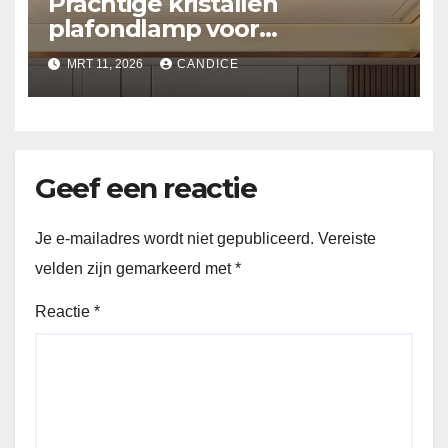
Prachtige kristallen
plafondlamp voor
slaapkamer
MRT 11, 2026
CANDICE
Geef een reactie
Je e-mailadres wordt niet gepubliceerd.
Vereiste
velden zijn gemarkeerd met
*
Reactie
*