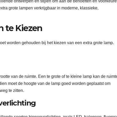
chillende ontwerpen en stijlen om aan de behoeften en voorkeur
extra grote lampen verkrijgbaar in moderne, klassieke,
 te Kiezen
oet worden gehouden bij het kiezen van een extra grote lamp.
otte van de ruimte. Een te grote of te kleine lamp kan de ruimte
dien moet de hoogte van de lamp goed worden geplaatst om
weg te zitten.
erlichting
hillende soorten binnenverlichting, zoals LED, halogeen, fluores