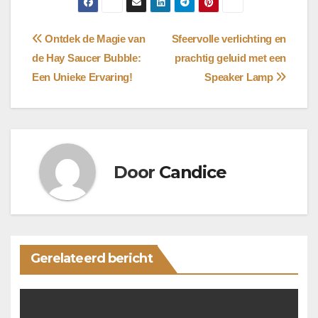
Bericht
Ontdek de Magie van
Sfeervolle verlichting en
de Hay Saucer Bubble:
prachtig geluid met een
navigatie
Een Unieke Ervaring!
Speaker Lamp
Door
Candice
Gerelateerd bericht