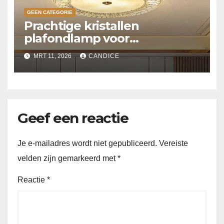
GEEN CATEGORIE
Prachtige kristallen
plafondlamp voor
slaapkamer
MRT 11, 2026
CANDICE
Geef een reactie
Je e-mailadres wordt niet gepubliceerd.
Vereiste
velden zijn gemarkeerd met
*
Reactie
*