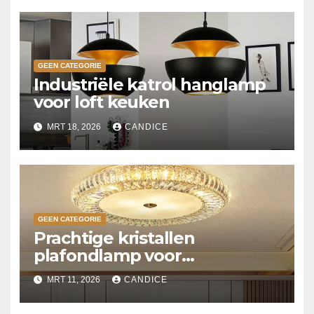
GEEN CATEGORIE
Industriële katrol hanglamp
voor loft keuken
MRT 18, 2026
CANDICE
GEEN CATEGORIE
Prachtige kristallen
plafondlamp voor
slaapkamer
MRT 11, 2026
CANDICE