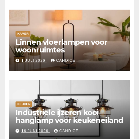
KAMER
Linnen vloerlampen voor
woonruimtes
1 JULI 2026
CANDICE
KEUKEN
Industriële ijzeren kooi
hanglamp voor keukeneiland
16 JUNI 2026
CANDICE