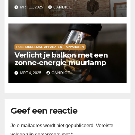
MRT 11, 2025
CANDICE
HUISHOUDELIJKE APPARATEN
APPARATEN
Verlicht je balkon met een
zonne-energie muurlamp
MRT 4, 2025
CANDICE
Geef een reactie
Je e-mailadres wordt niet gepubliceerd.
Vereiste
velden zijn gemarkeerd met
*