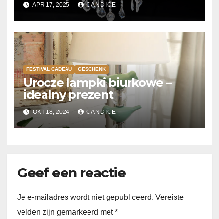
toevoeging aan uw interieur
APR 17, 2025
CANDICE
FESTIVAL CADEAU
GESCHENK
Urocze lampki biurkowe –
idealny prezent
OKT 18, 2024
CANDICE
Geef een reactie
Je e-mailadres wordt niet gepubliceerd.
Vereiste
velden zijn gemarkeerd met
*