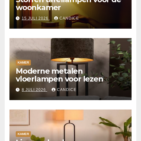
woonkamer
15 JULI 2026
CANDICE
KAMER
Moderne metalen
vloerlampen voor lezen
8 JULI 2026
CANDICE
KAMER