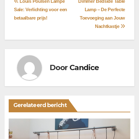
Bericht
Louis Poulsen Lampe
Dimmer Bedside Table
Sale: Verlichting voor een
Lamp – De Perfecte
navigatie
betaalbare prijs!
Toevoeging aan Jouw
Nachtkastje
Door
Candice
Gerelateerd bericht