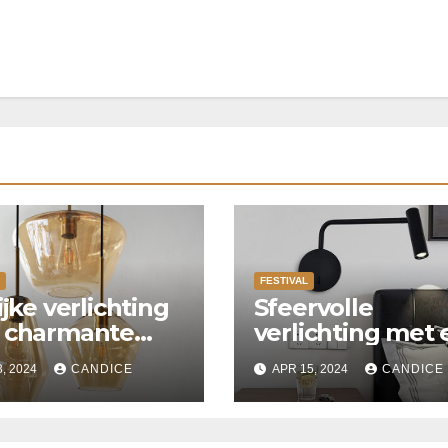
FESTIVAL
ijke verlichting
Sfeervolle
 charmante
verlichting met
enplaats
verlaagd plafon
3, 2024
CANDICE
APR 15, 2024
CANDICE
met Suspended
ceiling light.