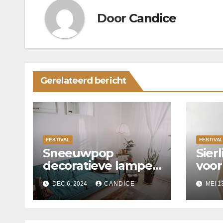
Door
Candice
Gerelateerd bericht
FESTIVAL
FESTIVAL
Sneeuwpop
Sierl
decoratieve lampen
voor
perfect voor Kerst
binn
DEC 6, 2024
CANDICE
MEI 1