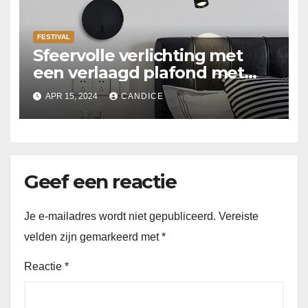
FESTIVAL
Sfeervolle verlichting met
een verlaagd plafond met
Suspended ceiling light.
APR 15, 2024
CANDICE
Geef een reactie
Je e-mailadres wordt niet gepubliceerd.
Vereiste
velden zijn gemarkeerd met
*
Reactie
*