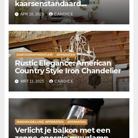
kaarsenstandaard
kroonluchter
APR 10, 2025
CANDICE
KANTOORAPPARATUUR
APPARATEN
Rustic Elegance: American
Country Style Iron Chandelier
MRT 11, 2025
CANDICE
HUISHOUDELIJKE APPARATEN
APPARATEN
Verlicht je balkon met een
zonne-energie muurlamp