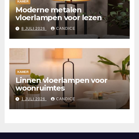
KAMER
Moderne metalen
vloerlampen voor lezen
8 JULI 2026
CANDICE
KAMER
Linnen vloerlampen voor
woonruimtes
1 JULI 2026
CANDICE