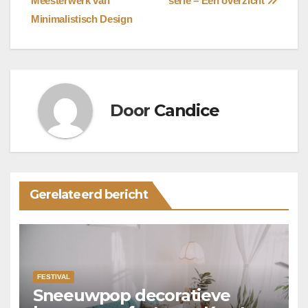
Meesterwerk van
serie – Een overzicht
Minimalistisch Design
Door
Candice
Gerelateerd bericht
FESTIVAL
Sneeuwpop decoratieve