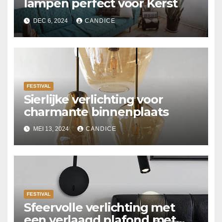
lampen perfect voor Kerst
DEC 6, 2024
CANDICE
FESTIVAL
Sierlijke verlichting voor
charmante binnenplaats
MEI 13, 2024
CANDICE
FESTIVAL
Sfeervolle verlichting met
een verlaagd plafond met