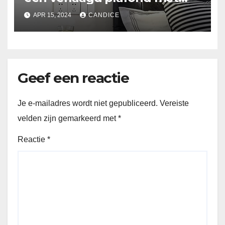
Suspended ceiling light.
APR 15, 2024
CANDICE
Geef een reactie
Je e-mailadres wordt niet gepubliceerd.
Vereiste
velden zijn gemarkeerd met
*
Reactie
*