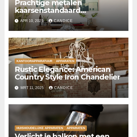
Prachtige metalen
kaarsenstandaard
kroonluchter
APR 10, 2025
CANDICE
KANTOORAPPARATUUR
APPARATEN
Rustic Elegance: American
Country Style Iron Chandelier
MRT 11, 2025
CANDICE
HUISHOUDELIJKE APPARATEN
APPARATEN
Verlicht je balkon met een