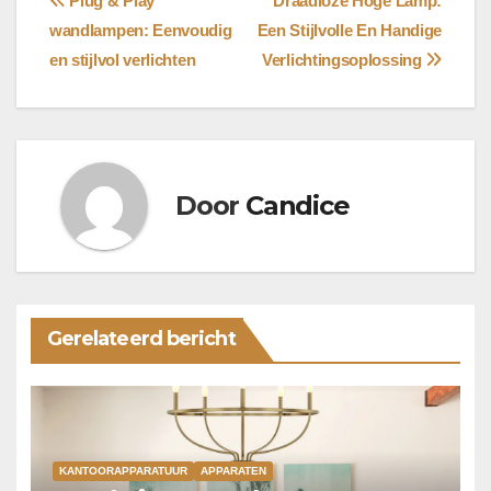
Bericht
Plug & Play
Draadloze Hoge Lamp:
wandlampen: Eenvoudig
Een Stijlvolle En Handige
navigatie
en stijlvol verlichten
Verlichtingsoplossing
Door
Candice
Gerelateerd bericht
KANTOORAPPARATUUR
APPARATEN