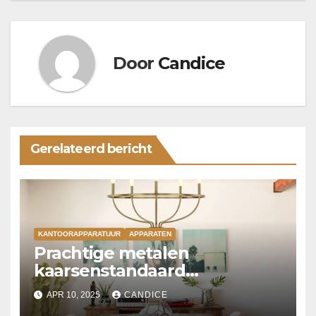
Door
Candice
Gerelateerd bericht
KANTOORAPPARATUUR
APPARATEN
Prachtige metalen
kaarsenstandaard
kroonluchter
APR 10, 2025
CANDICE