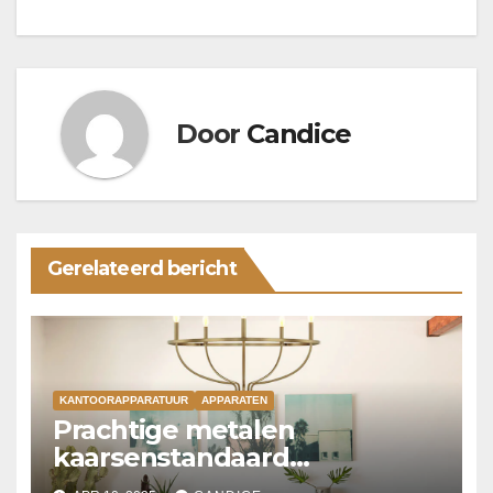
Door
Candice
Gerelateerd bericht
KANTOORAPPARATUUR
APPARATEN
Prachtige metalen
kaarsenstandaard
kroonluchter