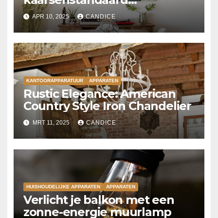
kroonluchter
APR 10, 2025
CANDICE
KANTOORAPPARATUUR
APPARATEN
Rustic Elegance: American
Country Style Iron Chandelier
MRT 11, 2025
CANDICE
HUISHOUDELIJKE APPARATEN
APPARATEN
Verlicht je balkon met een
zonne-energie muurlamp