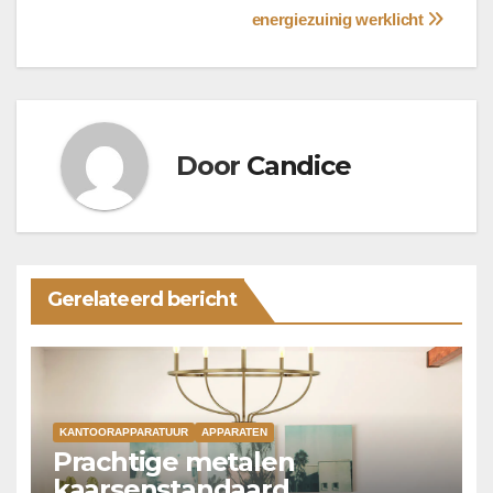
energiezuinig werklicht
Door
Candice
Gerelateerd bericht
KANTOORAPPARATUUR
APPARATEN
Prachtige metalen
kaarsenstandaard