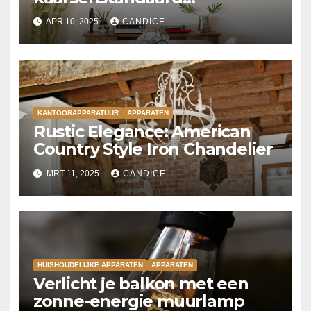
kroonluchter
APR 10, 2025
CANDICE
KANTOORAPPARATUUR
APPARATEN
Rustic Elegance: American
Country Style Iron Chandelier
MRT 11, 2025
CANDICE
HUISHOUDELIJKE APPARATEN
APPARATEN
Verlicht je balkon met een
zonne-energie muurlamp