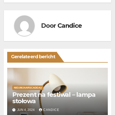
Door
Candice
Gerelateerd bericht
NIEUWJAARSCADEAU
Prezent na festiwal – lampa
stołowa
JUN 4, 2024
CANDICE