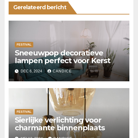
Gerelateerd bericht
FESTIVAL
Sneeuwpop decoratieve
lampen perfect voor Kerst
DEC 6, 2024
CANDICE
FESTIVAL
Sierlijke verlichting voor
charmante binnenplaats