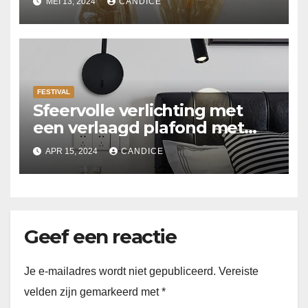
MEI 13, 2024
CANDICE
FESTIVAL
Sfeervolle verlichting met
een verlaagd plafond met
Suspended ceiling light.
APR 15, 2024
CANDICE
Geef een reactie
Je e-mailadres wordt niet gepubliceerd.
Vereiste
velden zijn gemarkeerd met
*