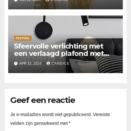
FESTIVAL
Sfeervolle verlichting met
een verlaagd plafond met
Suspended ceiling light.
APR 15, 2024
CANDICE
Geef een reactie
Je e-mailadres wordt niet gepubliceerd.
Vereiste
velden zijn gemarkeerd met
*