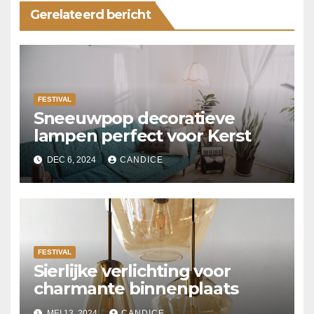
Gerelateerd bericht
FESTIVAL
Sneeuwpop decoratieve
lampen perfect voor Kerst
DEC 6, 2024
CANDICE
FESTIVAL
Sierlijke verlichting voor
charmante binnenplaats
MEI 13, 2024
CANDICE