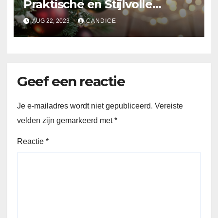
Praktische en Stijlvolle
Oplossing voor uw Interieur
AUG 22, 2023
CANDICE
Geef een reactie
Je e-mailadres wordt niet gepubliceerd.
Vereiste
velden zijn gemarkeerd met
*
Reactie
*