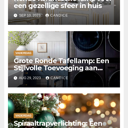
een gezellige sfeer in huis
SEP 10, 2023
CANDICE
VADERDAG
Grote Ronde Tafellamp: Een
Stijlvolle Toevoeging aan
Jouw Interieur
AUG 29, 2023
CANDICE
VADERDAG
Spiraaltrapverlichting: Een