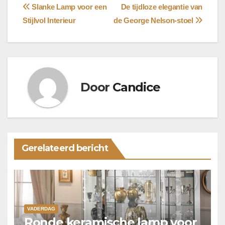
Bericht
Slanke Lamp voor een
De tijdloze elegantie van
Stijlvol Interieur
de George Nelson-stoel
navigatie
Door
Candice
Gerelateerd bericht
VADERDAG
Ronde keramische lamp voor